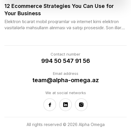
12 Ecommerce Strategies You Can Use for
Your Business
Elektron ticarət mobil proqramlar və internet kimi elektron
vasitələrlə məhsulların alınması və satışı prosesidir. Son illər
ərzində e-ticarət populyarlıq baxımından əhəmiyyətli
dərəcədə artdı və mağazaları əvəz etməyə başladı. Elektron
ticarət müştərilərə coğrafi maneələri dəf etməyə və onlara
istənilən vaxt istənilən yerdən məhsul almağa imkan yaradır.
Contact number
Elektron ticarət biznesinizə marketinq imkanlarından məhsul
994 50 547 91 56
çeşidlərinizin artırılmasına və daha çox satış yaratmağa qədər
bir sıra imkanlar təklif edir. Optimallaşdırılmış və yaxşı inkişaf
Email address
etmiş veb-sayt ilə siz nəinki bu məqsədlərə nail ola bilə, həm
team@alpha-omega.az
də müştərilərinizə gecə-gündüz rahat xidmət təklif edə
bilərsiniz.
We at social networks
All rights reserved © 2026 Alpha Omega