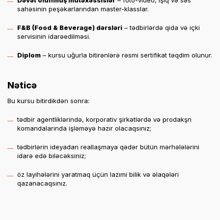
Dəvət olunmuş mütəxəssislər
– foto-video, işıq və səs
sahəsinin peşəkarlarından master-klasslar.
F&B (Food & Beverage) dərsləri
– tədbirlərdə qida və içki
servisinin idarəedilməsi.
Diplom
– kursu uğurla bitirənlərə rəsmi sertifikat təqdim olunur.
Nəticə
Bu kursu bitirdikdən sonra:
tədbir agentliklərində, korporativ şirkətlərdə və prodakşn
komandalarında işləməyə hazır olacaqsınız;
tədbirlərin ideyadan reallaşmaya qədər bütün mərhələlərini
idarə edə biləcəksiniz;
öz layihələrini yaratmaq üçün lazımi bilik və əlaqələri
qazanacaqsınız.