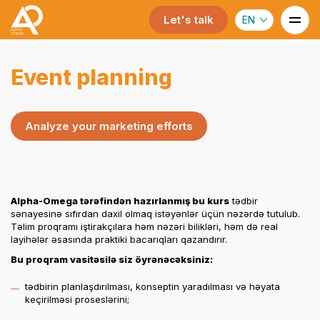
Let's talk
EN
Event planning
Analyze your marketing efforts
Alpha-Omega tərəfindən hazırlanmış bu kurs
tədbir
sənayesinə sıfırdan daxil olmaq istəyənlər üçün nəzərdə tutulub.
Təlim proqramı iştirakçılara həm nəzəri bilikləri, həm də real
layihələr əsasında praktiki bacarıqları qazandırır.
Bu proqram vasitəsilə siz öyrənəcəksiniz:
tədbirin planlaşdırılması, konseptin yaradılması və həyata
keçirilməsi proseslərini;