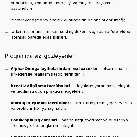
büdcələmə, komanda idarəçiliyi və müştəri ilə işləmək
bacarıqlarını;
kreativ yanaşma və analitik düşüncənin balansını qorumağı;
tədbirin ssenarisi, məkan seçimi, dekor, işıq, səs və foto-video
istehsalı barədə əsas bilikləri.
Proqramda sizi gözləyənlər:
Alpha-Omega layihələrindən real case-lər
– ölkənin aparıcı
şirkətləri ilə reallaşmış tədbirlərin təhlili.
Kreativ düşünmə təcrübələri
– ideyaların yaranması, inkişafı
və təqdimatı üçün praktiki məşğələlər.
Məntiqi düşünmə təcrübələri
– strukturlaşdırılmış qərarvermə
və problem-həll yanaşmaları.
Pablik spikinq dərsləri
– səhnə nitqi, təqdimat və auditoriya
ilə ünsiyyət bacarıqlarının inkişafı.