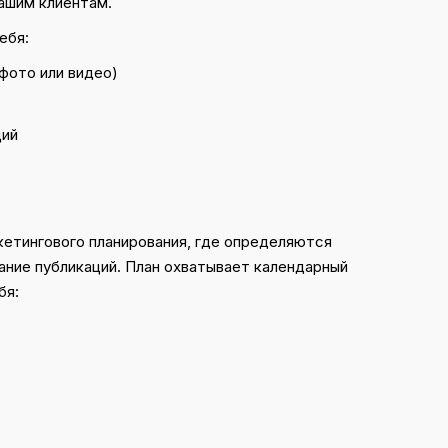
вашим клиентам.
ебя:
фото или видео)
ций
кетингового планирования, где определяются
ние публикаций. План охватывает календарный
бя: