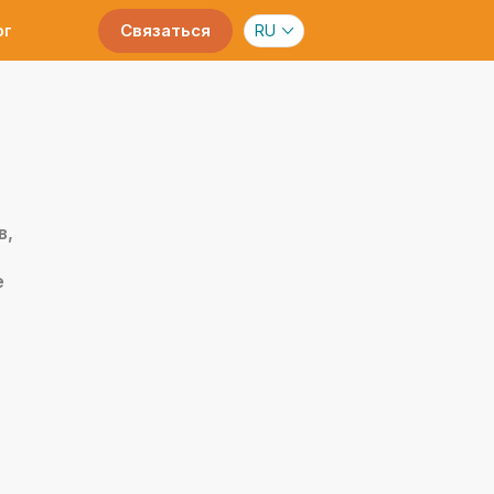
Связаться
RU
ог
в,
е