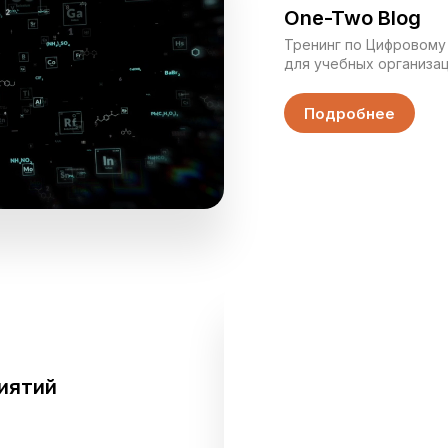
One-Two Blog
Тренинг по Цифровому
для учебных организац
желающих улучшить на
области маркетинга.
Подробнее
иятий