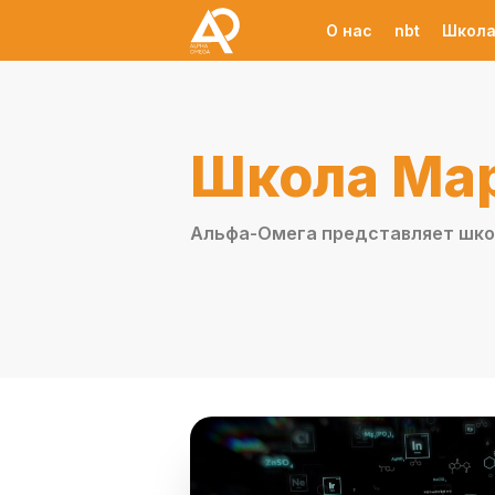
О нас
nbt
Школа
Школа Ма
Альфа-Омега представляет шко