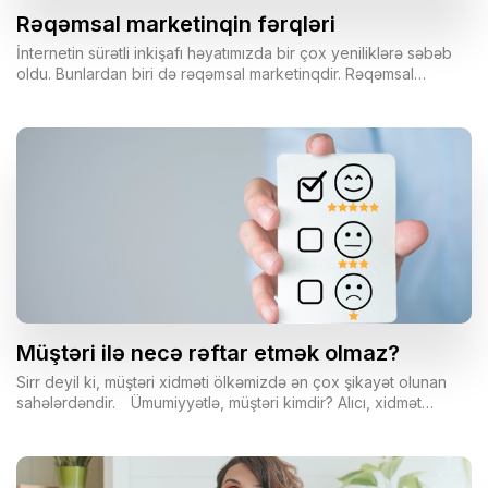
Rəqəmsal marketinqin fərqləri
İnternetin sürətli inkişafı həyatımızda bir çox yeniliklərə səbəb
oldu. Bunlardan biri də rəqəmsal marketinqdir. Rəqəmsal
marketinq internet üzərindən aparılan marketinq növüdür və
özünü bir çox formada göstərir. Bunlara SMM, SEO, SEM, email
marketinq, remarketinq, kontent marketinq, e-ticarət, displey
reklamlar və s. aiddir. Ənənəvi marketinq isə marketinq
fəaliyyətinin ənənəvi şəkildə, yəni qəzet, televiziya, radio, jurnal
və s. vasitəsilə həyata keçirildiyi marketinq sahəsidir.
Müştəri ilə necə rəftar etmək olmaz?
Sirr deyil ki, müştəri xidməti ölkəmizdə ən çox şikayət olunan
sahələrdəndir.⠀ Ümumiyyətlə, müştəri kimdir? Alıcı, xidmət
sifarişçisi, sponsor, işəgötürən və sair.⠀ Müştəri varsa, şikayətlər
də var. Şikayətlər varsa, onlarla işləmə bacarığınız olmalıdır.⠀