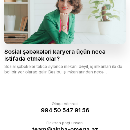
Sosial şəbəkələri karyera üçün necə
istifadə etmək olar?
Sosial şəbəkələr təkcə əyləncə məkanı deyil, iş imkanları ilə də
bol bir yer olaraq qalır. Bəs bu iş imkanlarından necə
yararlanmaq olar?
Əlaqə nömrəsi
994 50 547 91 56
Elektron poçt ünvanı
team@alpha-omega.az