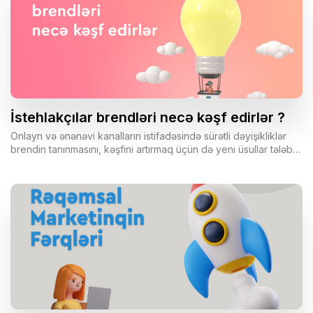
isə nəinki sağ qalan, həm də inkişaf edən sənayelər var.
İstehlakçılar brendləri necə kəşf edirlər ?
Onlayn və ənənəvi kanalların istifadəsində sürətli dəyişikliklər
brendin tanınmasını, kəşfini artırmaq üçün də yeni üsullar tələb
edir.