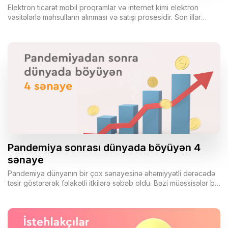
Elektron ticarət mobil proqramlar və internet kimi elektron
vasitələrlə məhsulların alınması və satışı prosesidir. Son illər
ərzində e-ticarət populyarlıq baxımından əhəmiyyətli dərəcədə
artdı və mağazaları əvəz etməyə başladı. Elektron ticarət
müştərilərə coğrafi maneələri dəf etməyə və onlara istənilən
vaxt istənilən yerdən məhsul almağa imkan yaradır. Elektron
ticarət biznesinizə marketinq imkanlarından məhsul
çeşidlərinizin artırılmasına və daha çox satış yaratmağa qədər
bir sıra imkanlar təklif edir. Optimallaşdırılmış və yaxşı inkişaf
etmiş veb-sayt ilə siz nəinki bu məqsədlərə nail ola bilə, həm də
müştərilərinizə gecə-gündüz rahat xidmət təklif edə bilərsiniz.
Pandemiya sonrası dünyada böyüyən 4
sənaye
Pandemiya dünyanın bir çox sənayesinə əhəmiyyətli dərəcədə
təsir göstərərək fəlakətli itkilərə səbəb oldu. Bəzi müəssisələr bu
iqtisadi təhlükədən sağ çıxmaq üçün öz əməliyyat modellərini
uyğunlaşdırmağı və dəyişməyi öyrənsələr də, digərləri kütləvi
yerdəyişmə və pozulmalarla üzləşmiş, bəzilərinin isə tamamilə
bağlanmasına səbəb olmuşdur. Pandemiyadan sonrakı dünyada