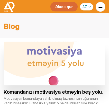
Əlaqə qur
AZ
Blog
Komandanızı motivasiya etməyin beş yolu.
Motivasiyalı komandaya sahib olmaq biznesinizin uğurunun
vacib hissəsidir. Biznesiniz yalnız o halda inkişaf edə bilər ki,
hər gün öz vizyonunuzu həyata keçirmək üçün etibar etdiyiniz