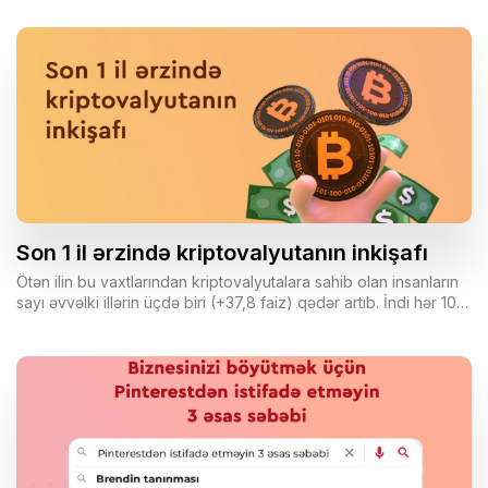
insanlar öz üzərinə düşəni düzgün və həvəslə yerinə yetirsinlər.
Komandanızı motivasiya etməyin beş əsas şərti biznesiniz üçün
aydın məqsədlər qoymaq və onları komanda üzvlərinə
çatdırmaq, komandanızla daimi ünsiyyəti təşviq etmək,
komanda işinə cəlb etmək, kollegial və mehriban ofis mühitini
formalaşdırmaq və işçilərinizin dəyərli olduqlarını hiss etməsi
üçün müsbət rəy təmin etməkdir.
Son 1 il ərzində kriptovalyutanın inkişafı
Ötən ilin bu vaxtlarından kriptovalyutalara sahib olan insanların
sayı əvvəlki illərin üçdə biri (+37,8 faiz) qədər artıb. İndi hər 10
internet istifadəçisindən birindən çoxu kriptovalyutanın hansısa
formasına sahibdir.