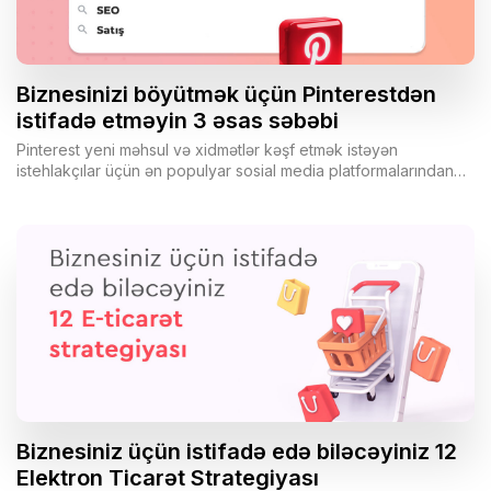
Biznesinizi böyütmək üçün Pinterestdən
istifadə etməyin 3 əsas səbəbi
Pinterest yeni məhsul və xidmətlər kəşf etmək istəyən
istehlakçılar üçün ən populyar sosial media platformalarından
biri olsa da, əksər brendlər platformanı strategiyalarına daxil
etmirlər.
Biznesiniz üçün istifadə edə biləcəyiniz 12
Elektron Ticarət Strategiyası