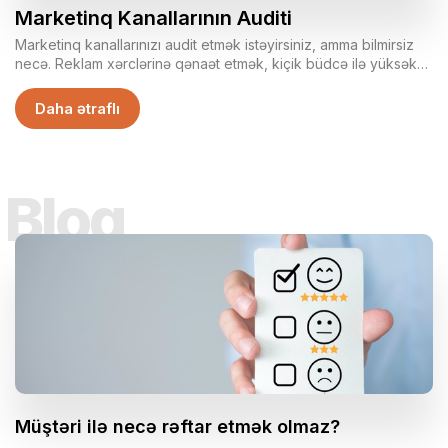
Marketinq Kanallarının Auditi
Marketinq kanallarınızı audit etmək istəyirsiniz, amma bilmirsiz
necə. Reklam xərclərinə qənaət etmək, kiçik büdcə ilə yüksək
nəticələr əldə etmək istəyirsiniz, amma bu məsələ sizə qaranlıq
qalıb? Rəqəmsal Marketinq kanallarınızın təhlilini bizə həvalə
Daha ətraflı
edin!
Bloq
Müştəri ilə necə rəftar etmək olmaz?