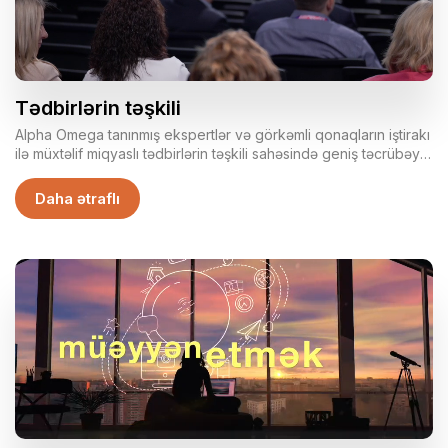
Tədbirlərin təşkili
Alpha Omega tanınmış ekspertlər və görkəmli qonaqların iştirakı
ilə müxtəlif miqyaslı tədbirlərin təşkili sahəsində geniş təcrübəyə
malikdir. Korporativ tədbirinizi ideyadan təslimata qədər
aparmağa, qonaqlarınıza xüsusi diqqəti göstərməyə daim
Daha ətraflı
hazırıq!