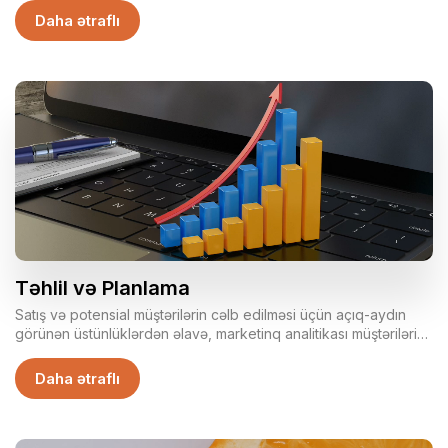
təşkilatçılıq həyata keçiririk. Eyni zamanda təhsil layihələrinin
Daha ətraflı
geniş kütlələrə çatıdırlmasına da şərait yaradırıq.
Təhlil və Planlama
Satış və potensial müştərilərin cəlb edilməsi üçün açıq-aydın
görünən üstünlüklərdən əlavə, marketinq analitikası müştərilərin
üstünlükləri və tendensiyalarının dərindən anlaşılmasını təklif
edə bilər. Xüsusilə də analitika xərcləri azaltmaqla nəticələri
Daha ətraflı
təkmilləşdirməyə imkan yaradaraq, marketinq kampaniyalarını
izləməyi mümkün edir.