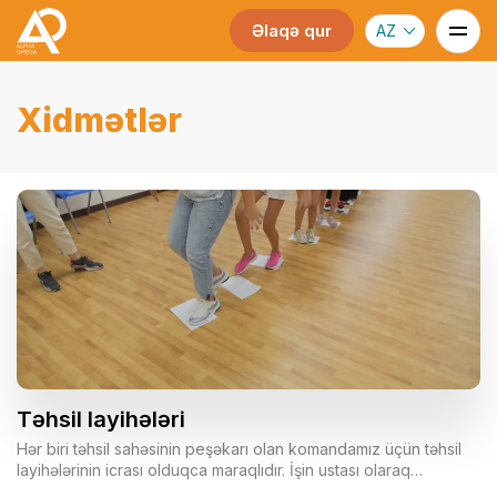
Əlaqə qur
AZ
Xidmətlər
Təhsil layihələri
Hər biri təhsil sahəsinin peşəkarı olan komandamız üçün təhsil
layihələrinin icrası olduqca maraqlıdır. İşin ustası olaraq
layihələrinizə xüsusi yanaşma nümayiş etdirir və keyfiyyətli