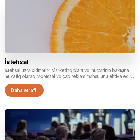
İstehsal
İstehsal üzrə xidmətlər Marketinq planı və müştərinin baxışına
müvafiq olaraq rəqəmsal və çap reklam məhsulunu ehtiva edir.
Buraya həmçinin tematik və məhsullar üzrə foto və video
çəkilişlər də aiddir.
Daha ətraflı