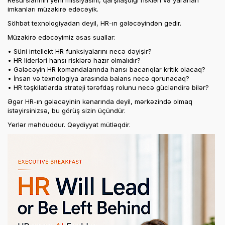
Resurslarının yeni missiyasını, qarşılaşdığı riskləri və yaranan
imkanları müzakirə edəcəyik.
Söhbət texnologiyadan deyil, HR-ın gələcəyindən gedir.
Müzakirə edəcəyimiz əsas suallar:
• Süni intellekt HR funksiyalarını necə dəyişir?
• HR liderləri hansı risklərə hazır olmalıdır?
• Gələcəyin HR komandalarında hansı bacarıqlar kritik olacaq?
• İnsan və texnologiya arasında balans necə qorunacaq?
• HR təşkilatlarda strateji tərəfdaş rolunu necə gücləndirə bilər?
Əgər HR-ın gələcəyinin kənarında deyil, mərkəzində olmaq
istəyirsinizsə, bu görüş sizin üçündür.
Yerlər məhduddur. Qeydiyyat mütləqdir.