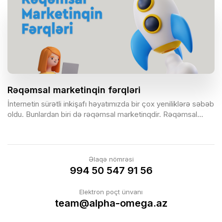
Rəqəmsal marketinqin fərqləri
İnternetin sürətli inkişafı həyatımızda bir çox yeniliklərə səbəb
oldu. Bunlardan biri də rəqəmsal marketinqdir. Rəqəmsal
marketinq internet üzərindən aparılan marketinq növüdür və
özünü bir çox formada göstərir. Bunlara SMM, SEO, SEM,
email marketinq, remarketinq, kontent marketinq, e-ticarət,
displey reklamlar və s. aiddir. Ənənəvi marketinq isə
Əlaqə nömrəsi
marketinq fəaliyyətinin ənənəvi şəkildə, yəni qəzet,
994 50 547 91 56
televiziya, radio, jurnal və s. vasitəsilə həyata keçirildiyi
marketinq sahəsidir.
Elektron poçt ünvanı
team@alpha-omega.az