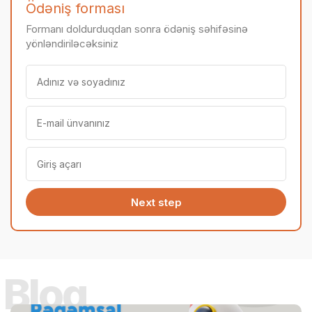
Ödəniş forması
Formanı doldurduqdan sonra ödəniş səhifəsinə
yönləndiriləcəksiniz
Next step
Bloq