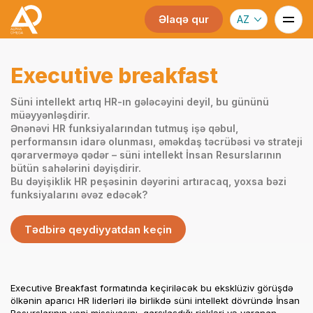
Əlaqə qur
AZ
Executive breakfast
Süni intellekt artıq HR-ın gələcəyini deyil, bu gününü
müəyyənləşdirir.
Ənənəvi HR funksiyalarından tutmuş işə qəbul,
performansın idarə olunması, əməkdaş təcrübəsi və strateji
qərarverməyə qədər – süni intellekt İnsan Resurslarının
bütün sahələrini dəyişdirir.
Bu dəyişiklik HR peşəsinin dəyərini artıracaq, yoxsa bəzi
funksiyalarını əvəz edəcək?
Tədbirə qeydiyyatdan keçin
Executive Breakfast formatında keçiriləcək bu eksklüziv görüşdə
ölkənin aparıcı HR liderləri ilə birlikdə süni intellekt dövründə İnsan