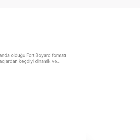
anda olduğu Fort Boyard formatı
naqlardan keçdiyi dinamik və
rakçılar müxtəlif tapşırıqları yerinə
ə strateji düşüncə bacarıqlarını
uğrunda mübarizə aparırlar. Bu,
bu, komanda ruhunun, qarşılıqlı
r verməyin əsas rol oynadığı bir
irakçıların fərqli tərəflərini ortaya
əd uğrunda birləşdirir. Fort
kdaşlıq və yadda qalan anların
ir macəra formatıdır.