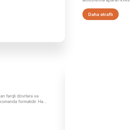
missiyanız - miras uğrun
sirli bir qətli açmaq və m
Daha ətraflı
bağında baş verən hadisə 
oyunun içinə çəkir və hər
çevirir.
ları fərqli dövrlərə və
komanda formatıdır. Hər
 edir və müxtəlif
egiyasını və birliyini
 — bu, hər komandanın öz
nyanın içində hərəkət