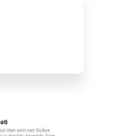
əti
zi ötən əsrin sərt Siciliya
və detektiv formatdır. Sizin