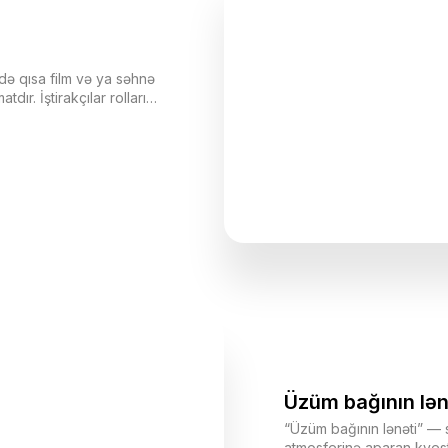
kdə qısa film və ya səhnə
ır. İştirakçılar rolları
cədə öz hekayələrini
̈nü fərqli tərəfdən
Üzüm bağının lən
“Üzüm bağının lənəti” — si
atmosferinə aparan kvest 