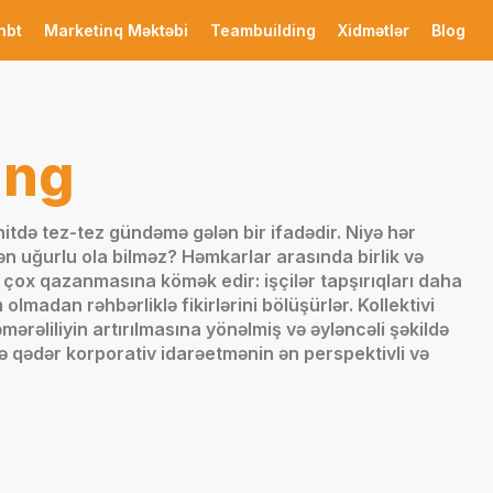
nbt
Marketinq Məktəbi
Teambuilding
Xidmətlər
Blog
ing
tdə tez-tez gündəmə gələn bir ifadədir. Niyə hər
ən uğurlu ola bilməz? Həmkarlar arasında birlik və
 çox qazanmasına kömək edir: işçilər tapşırıqları daha
 olmadan rəhbərliklə fikirlərini bölüşürlər. Kollektivi
mərəliliyin artırılmasına yönəlmiş və əyləncəli şəkildə
nə qədər korporativ idarəetmənin ən perspektivli və