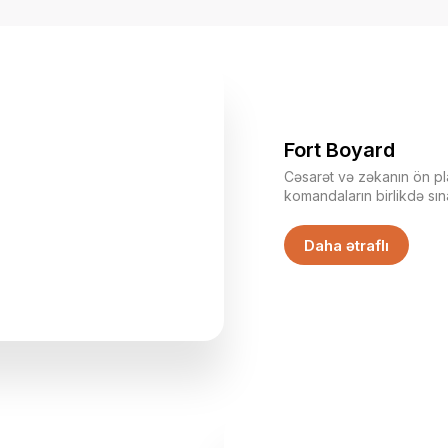
Fort Boyard
Cəsarət və zəkanın ön pl
komandaların birlikdə sı
əyləncəli bir oyundur. İşti
yetirir, məntiq, çeviklik v
Daha ətraflı
nümayiş etdirərək açarlar 
sadəcə bir oyun deyil — 
dəstəyin və birlikdə qəra
təcrübədir. Hər mərhələ işt
çıxarır və onları ortaq məqs
Boyard — adrenalin, əmə
bir araya gəldiyi xüsusi b