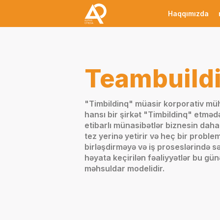
Haqqımızda
Teambuild
"Timbildinq" müasir korporativ mühi
hansı bir şirkət "Timbildinq" etməd
etibarlı münasibətlər biznesin daha
tez yerinə yetirir və heç bir problem
birləşdirməyə və iş proseslərində sə
həyata keçirilən fəaliyyətlər bu gü
məhsuldar modelidir.