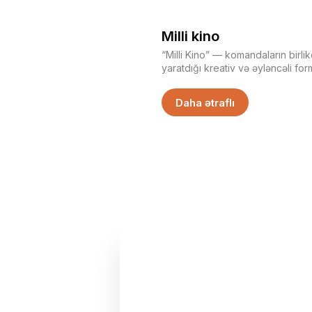
Milli kino
“Milli Kino” — komandaların birli
yaratdığı kreativ və əyləncəli formatd
bölüşdürür, ideya qurur və nəti
ekrana gətirirlər. Bu, sadəcə çəkiliş deyil — bu, birlikdə
Daha ətraflı
yaratmaq, improvizə etmək və özu
göstərmək təcrübəsidir.