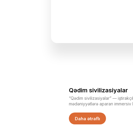
Qədim sivilizasiyalar
“Qədim sivilizasiyalar” — iştirakçı
mədəniyyətlərə aparan immersiv 
komanda öz sivilizasiyasını təmsil
sınaqlardan keçərək gücünü, strat
Daha ətraflı
göstərir. Bu, sadəcə oyun deyil
“dünyasını” qurduğu və həmin dü
etdiyi bir təcrübədir.